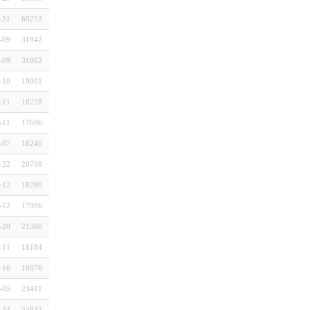
-31
69253
-09
31842
-09
31802
-10
19901
-11
18228
-11
17696
-07
18240
-22
20708
-12
18280
-12
17996
-20
21380
-11
18184
-16
18876
-05
23411
-24
34842