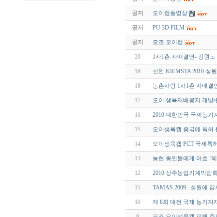
공지
오이캡동영상
공지
PU 3D FILM
공지
모조 오이캡
20
1사1촌 자매결연- 강원도
19
천안 KIEMSTA 2010 
18
농촌사랑 1사1촌 자매결
17
오이 생육재배봉지 개발/
16
2010 대한민국 국제농기
15
오이생육캡 중국에 특허 
14
오이생육캡 PCT 국제특허
13
농협 동인들에게 아호 ‘
12
2010 상주농업기계박람
11
TAMAS 2009.. 성원에
10
제 8회 대전 국제 농기
9
모조 오이생육캡 피해 주